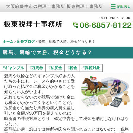
ホーム
＞
所長ブログ
＞競馬、競輪で大勝、税金どうなる？
競馬、競輪で大勝、税金どうなる？
#ギャンブル
#万馬券
#払戻金
#税金
#課税対象
競馬や競輪などのギャンブル好きの人
たちの中にも、レースを的中させて受
け取った払戻金に税金がかかることを
知らない人がいます。
忘れてならないのが競馬で儲けた金に
も税金がかかってくるということだ。
払戻金から当たり馬券の購入費を差し
引いた金額が50万円を超えていれば一
時所得の課税対象となり、確定申告をして税金を納付しなければな
らない。
高額払い戻し窓口では住所や氏名を聞かれることはないので、税務