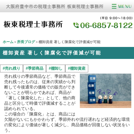
ホーム
＞
所長ブログ
＞棚卸資産 著しく陳腐化で評価減が可能
棚卸資産 著しく陳腐化で評価減が可能
#売れ残り
#季節商品
#棚卸し
#棚卸資産
売れ残りの季節商品など、季節商品で
売れ残ったものは、従来の実績から判
断して今後通常の価格での販売ができ
ないことが明らかであれば、商品が
「著しく陳腐化した」として、他の商
品と区分して時価で評価減することが
認められている。
この場合の「陳腐化」とは、商品には
欠陥がないにもかかわらず、季節外れや流行遅れなど経済的な環境
の変化により価値が著しく減少し、商品価格が回復しない状況をい
う。