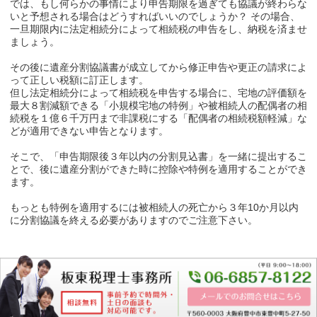
では、もし何らかの事情により申告期限を過ぎても協議が終わらな
いと予想される場合はどうすればいいのでしょうか？ その場合、
一旦期限内に法定相続分によって相続税の申告をし、納税を済ませ
ましょう。
その後に遺産分割協議書が成立してから修正申告や更正の請求によ
って正しい税額に訂正します。
但し法定相続分によって相続税を申告する場合に、宅地の評価額を
最大８割減額できる「小規模宅地の特例」や被相続人の配偶者の相
続税を１億６千万円まで非課税にする「配偶者の相続税額軽減」な
どが適用できない申告となります。
そこで、「申告期限後３年以内の分割見込書」を一緒に提出するこ
とで、後に遺産分割ができた時に控除や特例を適用することができ
ます。
もっとも特例を適用するには被相続人の死亡から３年10か月以内
に分割協議を終える必要がありますのでご注意下さい。