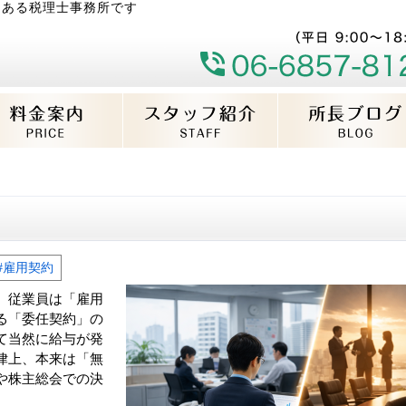
にある税理士事務所です
#雇用契約
。従業員は「雇用
る「委任契約」の
て当然に給与が発
律上、本来は「無
や株主総会での決