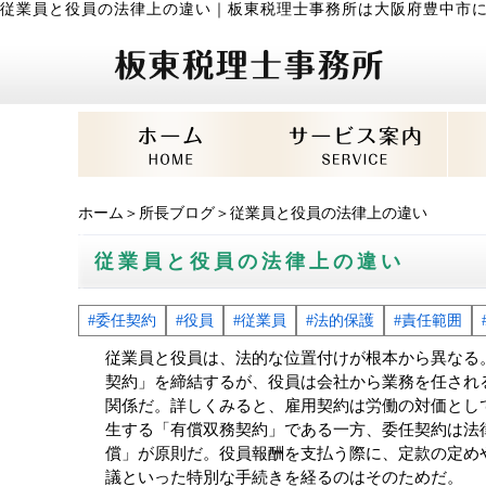
従業員と役員の法律上の違い
｜
板東税理士事務所は大阪府豊中市
ホーム
＞
所長ブログ
＞従業員と役員の法律上の違い
従業員と役員の法律上の違い
#委任契約
#役員
#従業員
#法的保護
#責任範囲
従業員と役員は、法的な位置付けが根本から異なる
契約」を締結するが、役員は会社から業務を任され
関係だ。詳しくみると、雇用契約は労働の対価とし
生する「有償双務契約」である一方、委任契約は法
償」が原則だ。役員報酬を支払う際に、定款の定め
議といった特別な手続きを経るのはそのためだ。