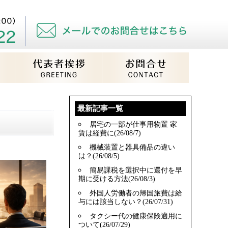
最新記事一覧
居宅の一部が仕事用物置 家
賃は経費に(26/08/7)
機械装置と器具備品の違い
は？(26/08/5)
簡易課税を選択中に還付を早
期に受ける方法(26/08/3)
外国人労働者の帰国旅費は給
与には該当しない？(26/07/31)
タクシー代の健康保険適用に
ついて(26/07/29)